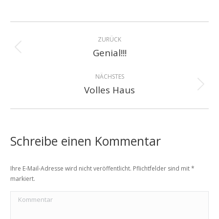
on
on
on
Facebook
WhatsApp
X
Kommentarnavigation
ZURÜCK
Genial!!!
Vorheriger
Beitrag:
NÄCHSTES
Volles Haus
Nächster
Beitrag:
Schreibe einen Kommentar
Ihre E-Mail-Adresse wird nicht veröffentlicht. Pflichtfelder sind mit
*
markiert.
Kommentar