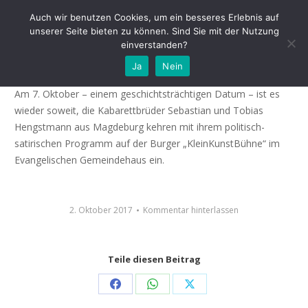
Auch wir benutzen Cookies, um ein besseres Erlebnis auf
unserer Seite bieten zu können. Sind Sie mit der Nutzung
einverstanden?
Sie sind wieder hier
Ja
Nein
Am 7. Oktober – einem geschichtsträchtigen Datum – ist es
wieder soweit, die Kabarettbrüder Sebastian und Tobias
Hengstmann aus Magdeburg kehren mit ihrem politisch-
satirischen Programm auf der Burger „KleinKunstBühne“ im
Evangelischen Gemeindehaus ein.
2. Oktober 2017
Kommentar hinterlassen
Teile diesen Beitrag
Share
Share
Share