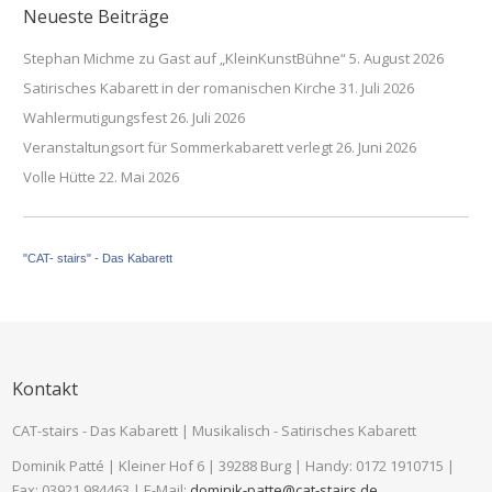
Neueste Beiträge
Stephan Michme zu Gast auf „KleinKunstBühne“
5. August 2026
Satirisches Kabarett in der romanischen Kirche
31. Juli 2026
Wahlermutigungsfest
26. Juli 2026
Veranstaltungsort für Sommerkabarett verlegt
26. Juni 2026
Volle Hütte
22. Mai 2026
"CAT- stairs" - Das Kabarett
Kontakt
CAT-stairs - Das Kabarett | Musikalisch - Satirisches Kabarett
Dominik Patté | Kleiner Hof 6 | 39288 Burg | Handy: 0172 1910715 |
Fax: 03921 984463 | E-Mail:
dominik-patte@cat-stairs.de