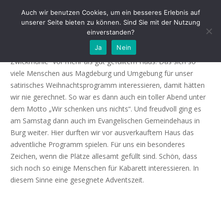
Wir haben uns wirklich nichts geschenkt
Auch wir benutzen Cookies, um ein besseres Erlebnis auf
unserer Seite bieten zu können. Sind Sie mit der Nutzung
einverstanden?
Was für ein Wochenende zum 2. Advent. Am Freitag feierten
Ja
Nein
wir unsere Gastspielpremiere im Kabarett „Magdeburger
Zwickmühle“ vor mehr als gut gefülltem Haus. Das sich so
viele Menschen aus Magdeburg und Umgebung für unser
satirisches Weihnachtsprogramm interessieren, damit hätten
wir nie gerechnet. So war es dann auch ein toller Abend unter
dem Motto „Wir schenken uns nichts“. Und freudvoll ging es
am Samstag dann auch im Evangelischen Gemeindehaus in
Burg weiter. Hier durften wir vor ausverkauftem Haus das
adventliche Programm spielen. Für uns ein besonderes
Zeichen, wenn die Plätze allesamt gefüllt sind. Schön, dass
sich noch so einige Menschen für Kabarett interessieren. In
diesem Sinne eine gesegnete Adventszeit.