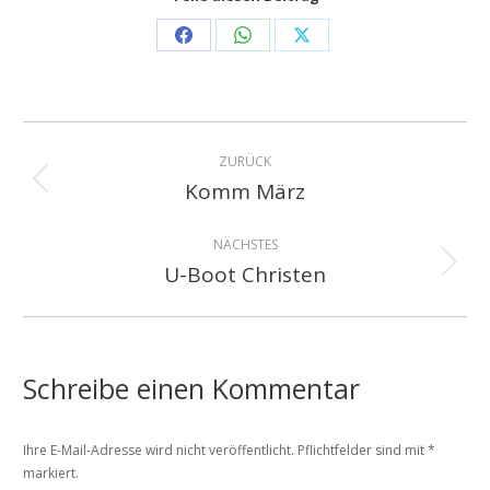
Share
Share
Share
on
on
on
Facebook
WhatsApp
X
Kommentarnavigation
ZURÜCK
Komm März
Vorheriger
Beitrag:
NÄCHSTES
U-Boot Christen
Nächster
Beitrag:
Schreibe einen Kommentar
Ihre E-Mail-Adresse wird nicht veröffentlicht. Pflichtfelder sind mit
*
markiert.