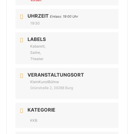
UHRZEIT
Einlass: 19:00 Uhr
19:30
LABELS
Kabarett,
Satire,
Theater
VERANSTALTUNGSORT
KleinKunstBühne
Grünstraße 2, 39288 Burg
KATEGORIE
KKB