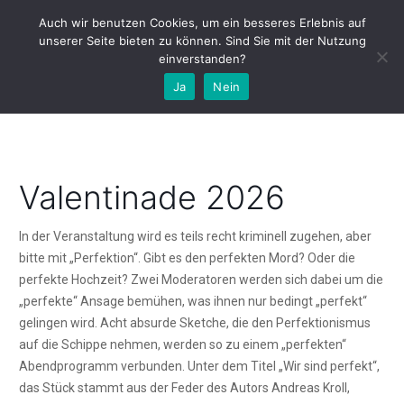
Auch wir benutzen Cookies, um ein besseres Erlebnis auf
unserer Seite bieten zu können. Sind Sie mit der Nutzung
einverstanden?
Genthiner Amateurtheater
Ja
Nein
Valentinade 2026
In der Veranstaltung wird es teils recht kriminell zugehen, aber
bitte mit „Perfektion“. Gibt es den perfekten Mord? Oder die
perfekte Hochzeit? Zwei Moderatoren werden sich dabei um die
„perfekte“ Ansage bemühen, was ihnen nur bedingt „perfekt“
gelingen wird. Acht absurde Sketche, die den Perfektionismus
auf die Schippe nehmen, werden so zu einem „perfekten“
Abendprogramm verbunden. Unter dem Titel „Wir sind perfekt“,
das Stück stammt aus der Feder des Autors Andreas Kroll,