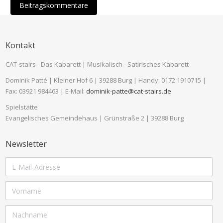
Beitragskommentare
Kontakt
CAT-stairs - Das Kabarett | Musikalisch - Satirisches Kabarett
Dominik Patté | Kleiner Hof 6 | 39288 Burg | Handy: 0172 1910715 |
Fax: 03921 984463 | E-Mail:
dominik-patte@cat-stairs.de
Spielstätte
Evangelisches Gemeindehaus | Grünstraße 2 | 39288 Burg
Newsletter