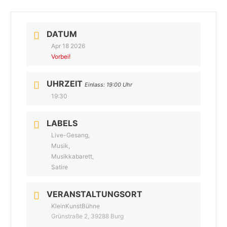
DATUM
Apr 18 2026
Vorbei!
UHRZEIT
Einlass: 19:00 Uhr
19:30
LABELS
Live-Gesang,
Musik,
Musikkabarett,
Satire
VERANSTALTUNGSORT
KleinKunstBühne
Grünstraße 2, 39288 Burg