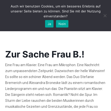
Auch wir benutzen Cookies, um ein besseres Erlebnis auf
unserer Seite bieten zu können. Sind Sie mit der Nutzung
einverstanden?
Alexandra Broneske & Stefanie Bremerich
Ja
Nein
Zur Sache Frau B.!
Eine Frau am Klavier. Eine Frau am Mikrophon. Eine Nachricht
zum unpassendsten Zeitpunkt. Dazwischen der helle Wahnsinn!
Es sollte so ein schöner Abend werden. Das Duo Stefanie
Bremerich und Alexandra Broneske lädt zu einem romantischen
Liederprogramm ein und nun das: Die Pianistin sitzt am Klavier.
Die Sängerin steht neben sich. Romantik? Nicht die Spur. Im
Sturm der Liebe rauschen die beiden Musikerinnen durch
musikalische Gezeiten und Grenzzustände, die jede Frau so