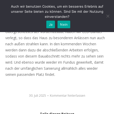
Es werde Licht
Auch wir benutzen Cookies, um ein besseres Erlebnis auf
unserer Seite bieten zu können. Sind Sie mit der Nutzung
einverstanden?
In den vergangenen Wochen waren wir im Evangelischen
Ja
Nein
Gemeindehaus wieder fleißig. In den fünf großen Fenstern des
Obergeschosses der Vorderfassade haben wir LED-Bänder
verlegt, so dass das Haus zu besonderen Anlässen nun auch
nach außen strahlen kann. In den kommenden Wochen
werden dann dazu die abschließenden Arbeiten erfolgen,
sodass von diesem Bauabschnitt nichts mehr zu sehen sein
wird. Und ebenso wurde wieder im Fundus gewerkelt, damit
nach der umfänglichen Sanierung allmählich alles wieder
seinen passenden Platz findet.
30. Juli 2025
Kommentar hinterlassen
Teile diesen Beitrag