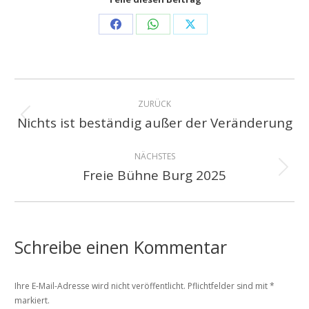
Share
Share
Share
on
on
on
Facebook
WhatsApp
X
Kommentarnavigation
ZURÜCK
Nichts ist beständig außer der Veränderung
Vorheriger
Beitrag:
NÄCHSTES
Freie Bühne Burg 2025
Nächster
Beitrag:
Schreibe einen Kommentar
Ihre E-Mail-Adresse wird nicht veröffentlicht. Pflichtfelder sind mit
*
markiert.