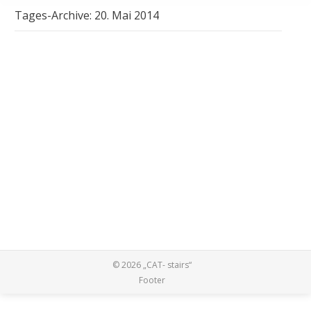
Tages-Archive:
20. Mai 2014
Ein besonderes Paar
Uncategorized
Von
Gabriel Giese
20. Mai 2014
Kommentar hinterlassen
Am 28. Juni kehrt ein alter Bekannter mit neuer
Begleitung nach Burg zurück. Sascha Hünermund und
Lena Franke, beide leben und wirken in Leipzig, bilden
das Musik-Duo „Love, The Twains“. Ihr Duo-Name ist
inspiriert durch den Briefkontakt zwischen Mark Twain
und seiner Frau Livy. Und somit ist es auch nicht
verwunderlich, dass viele ihrer Lieder…
© 2026 „CAT- stairs“
Footer